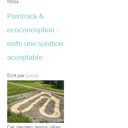
09:54
Pumtrack &
ecoconception -
enfin une solution
acceptable
Écrit par
Lucky
Ces derniers temps j'étais