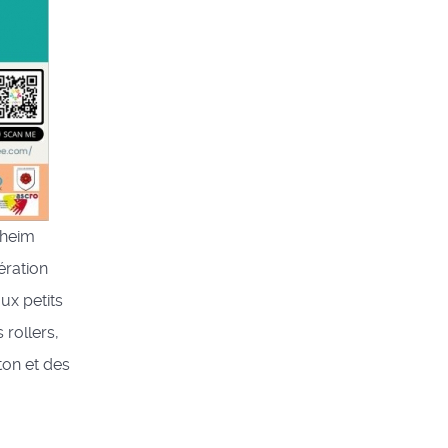
sheim
ration
ux petits
 rollers,
ton et des