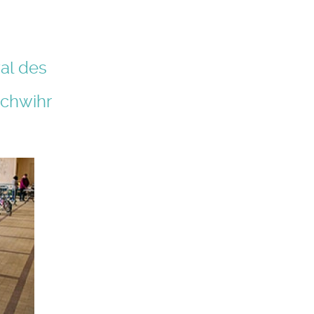
val des
schwihr