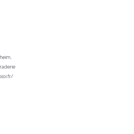
sheim,
raderie
oi.fr/