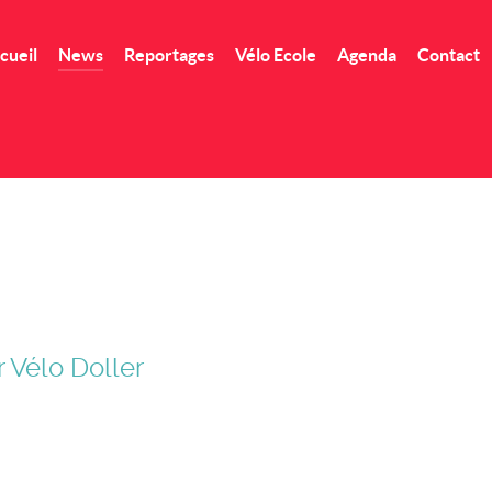
cueil
News
Reportages
Vélo Ecole
Agenda
Contact
er Vélo Doller