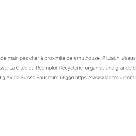
nde main pas cher à proximité de #mulhouse, #illzach, #sau
essé. La Citée du Réemploi-Recyclerie organise une grande b
il 3 AV de Suisse Sausheim 68390 https://www.lacitedureempl