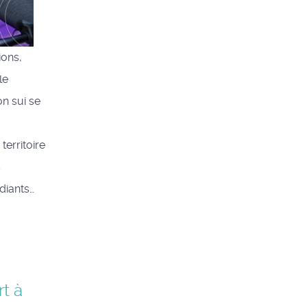
ions,
le
on sui se
territoire
s
udiants…
rt à