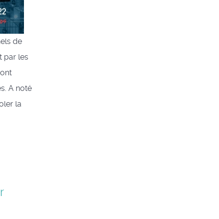
els de
 par les
ront
es. A noté
oler la
r