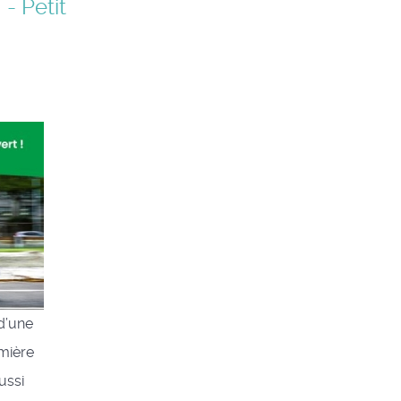
 - Petit
d’une
emière
ussi