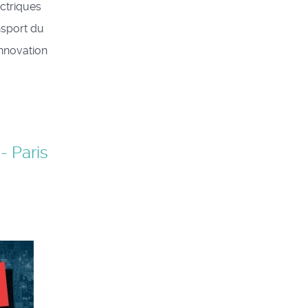
ectriques
ansport du
innovation
 Paris