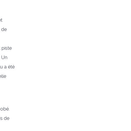
et
r de
 piste
. Un
u a été
lle
robé.
is de