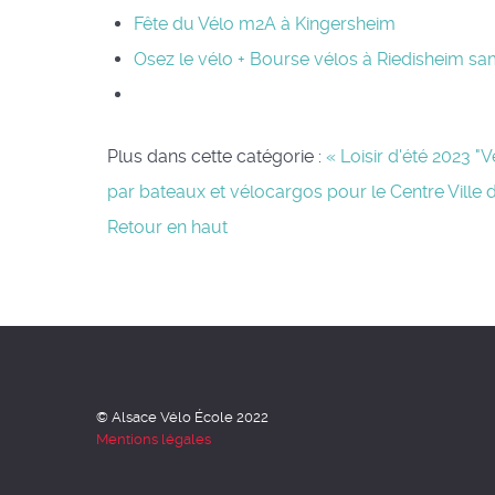
Fête du Vélo m2A à Kingersheim
Osez le vélo + Bourse vélos à Riedisheim sam
Plus dans cette catégorie :
« Loisir d'été 2023 "
par bateaux et vélocargos pour le Centre Ville
Retour en haut
© Alsace Vélo École 2022
Mentions légales