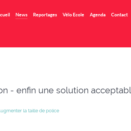
cueil
News
Reportages
Vélo Ecole
Agenda
Contact
 - enfin une solution acceptab
ugmenter la taille de police