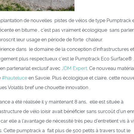
implantation de nouvelles pistes de vélos de type Pumptrack 
récente en bitume , c'est pas vraiment écologique sans parle
roscrit leur usage en période de forte chaleur.
érience dans le domaine de la conception d'infrastructures et
gement plus respectueux c'est le Pumptrack Eco Surface® 
en partenariat exclusif avec
JDM Expert
. Ce nouveau matéria
e
#hauteluce
en Savoie. Plus écologique et claire, cette nouve
s Volatils bref une chouette innovation .
ce a été réalisée il y maintenant 8 ans, elle est située à
structure de vélo loisir avait bénéficier sans surcoût d'un en
ar elle a l'avantage de nécessité très peu d'entretient vis à v
ns. Cette pumptrack a fait plus de 500 petits à travers tout le