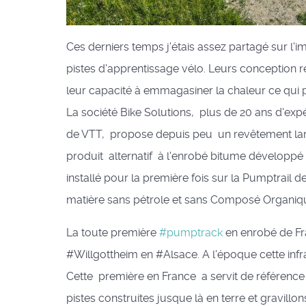
Ces derniers temps j'étais assez partagé sur l'
pistes d'apprentissage vélo. Leurs conception 
leur capacité à emmagasiner la chaleur ce qui p
La société Bike Solutions, plus de 20 ans d'exp
de VTT, propose depuis peu un revêtement lar
produit alternatif à l'enrobé bitume développé 
installé pour la première fois sur la Pumptrail d
matière sans pétrole et sans Composé Organique
La toute première
#pumptrack
en enrobé de Fran
#Willgottheim en #Alsace. A l'époque cette infra
Cette première en France a servit de référence c
pistes construites jusque là en terre et gravillo