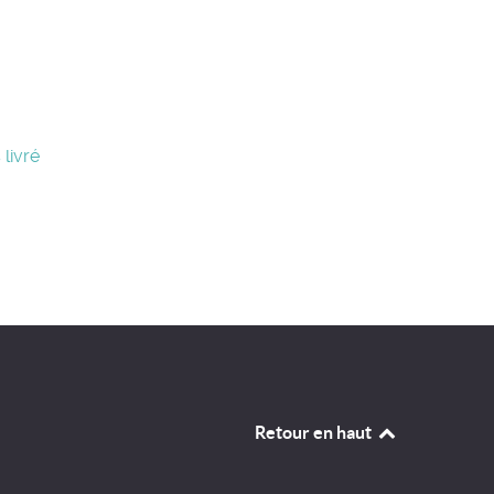
 livré
Retour en haut