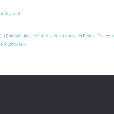
edi 5 avril
Vélo Enfants" dans le Sud Alsace
Lu dans Les Echos : Des colis
 de Mulhouse »