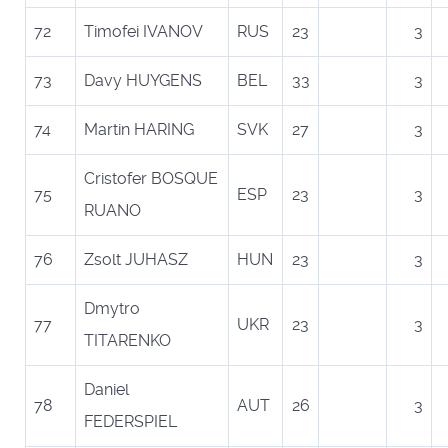
72
Timofei IVANOV
RUS
23
3
73
Davy HUYGENS
BEL
33
3
74
Martin HARING
SVK
27
3
Cristofer BOSQUE
75
ESP
23
3
RUANO
76
Zsolt JUHASZ
HUN
23
3
Dmytro
77
UKR
23
3
TITARENKO
Daniel
78
AUT
26
3
FEDERSPIEL