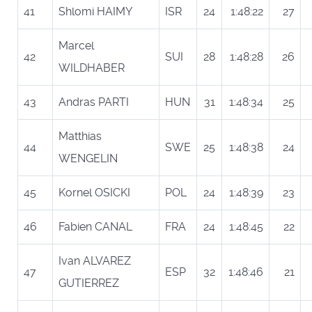
41
Shlomi HAIMY
ISR
24
1:48:22
27
Marcel
42
SUI
28
1:48:28
26
WILDHABER
43
Andras PARTI
HUN
31
1:48:34
25
Matthias
44
SWE
25
1:48:38
24
WENGELIN
45
Kornel OSICKI
POL
24
1:48:39
23
46
Fabien CANAL
FRA
24
1:48:45
22
Ivan ALVAREZ
47
ESP
32
1:48:46
21
GUTIERREZ