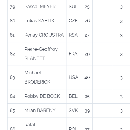
79
Pascal MEYER
SUI
25
3
80
Lukas SABLIK
CZE
26
3
81
Renay GROUSTRA
RSA
27
3
Pierre-Geoffroy
82
FRA
29
3
PLANTET
Michael
83
USA
40
3
BRODERICK
84
Robby DE BOCK
BEL
25
3
85
Milan BARENYI
SVK
39
3
Rafal
86
POL
27
3