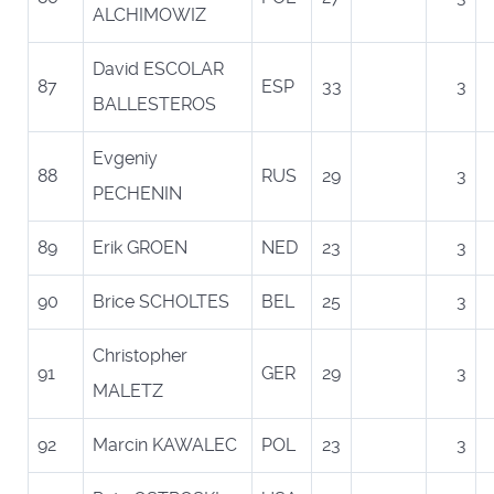
ALCHIMOWIZ
David ESCOLAR
87
ESP
33
3
BALLESTEROS
Evgeniy
88
RUS
29
3
PECHENIN
89
Erik GROEN
NED
23
3
90
Brice SCHOLTES
BEL
25
3
Christopher
91
GER
29
3
MALETZ
92
Marcin KAWALEC
POL
23
3