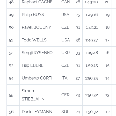
48
Raphael GAGNE
CAN
26
1:49:00
20
49
Philip BUYS
RSA
25
1:49:16
19
50
Pavel BOUDNY
CZE
31
1:49:21
18
51
Todd WELLS
USA
38
1:49:27
17
52
Sergji RYSENKO
UKR
33
1:49:48
16
53
Filip EBERL
CZE
31
1:50:15
15
54
Umberto CORTI
ITA
27
1:50:25
14
Simon
55
GER
23
1:50:32
13
STIEBJAHN
56
Daniel EYMANN
SUI
24
1:50:32
12