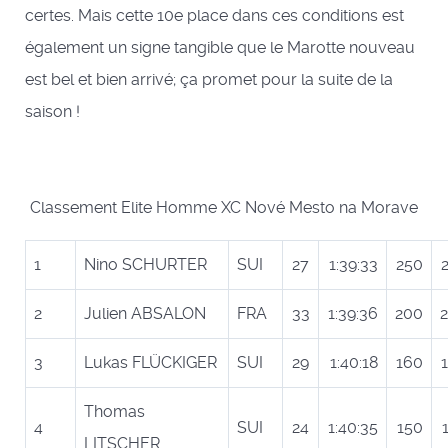
certes. Mais cette 10e place dans ces conditions est
également un signe tangible que le Marotte nouveau
est bel et bien arrivé; ça promet pour la suite de la
saison !
Classement Elite Homme XC Nové Mesto na Morave
1
Nino SCHURTER
SUI
27
1:39:33
250
2
Julien ABSALON
FRA
33
1:39:36
200
3
Lukas FLÜCKIGER
SUI
29
1:40:18
160
Thomas
4
SUI
24
1:40:35
150
LITSCHER