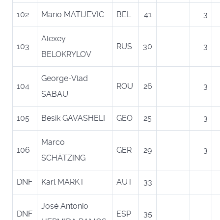
102
Mario MATIJEVIC
BEL
41
3
Alexey
103
RUS
30
3
BELOKRYLOV
George-Vlad
104
ROU
26
3
SABAU
105
Besik GAVASHELI
GEO
25
3
Marco
106
GER
29
3
SCHÄTZING
DNF
Karl MARKT
AUT
33
José Antonio
DNF
ESP
35