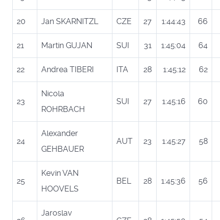
20
Jan SKARNITZL
CZE
27
1:44:43
66
21
Martin GUJAN
SUI
31
1:45:04
64
22
Andrea TIBERI
ITA
28
1:45:12
62
Nicola
23
SUI
27
1:45:16
60
ROHRBACH
Alexander
24
AUT
23
1:45:27
58
GEHBAUER
Kevin VAN
25
BEL
28
1:45:36
56
HOOVELS
Jaroslav