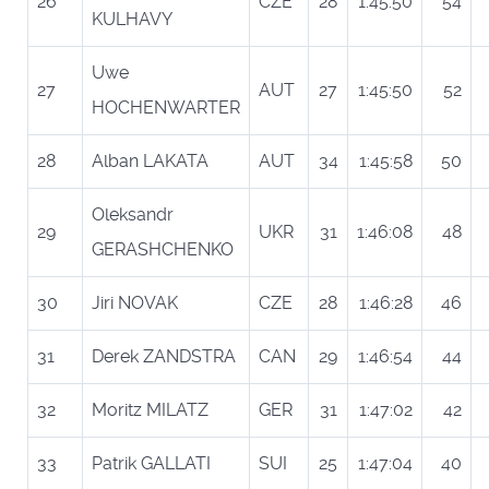
26
CZE
28
1:45:50
54
KULHAVY
Uwe
27
AUT
27
1:45:50
52
HOCHENWARTER
28
Alban LAKATA
AUT
34
1:45:58
50
Oleksandr
29
UKR
31
1:46:08
48
GERASHCHENKO
30
Jiri NOVAK
CZE
28
1:46:28
46
31
Derek ZANDSTRA
CAN
29
1:46:54
44
32
Moritz MILATZ
GER
31
1:47:02
42
33
Patrik GALLATI
SUI
25
1:47:04
40