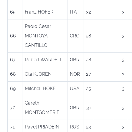
65
Franz HOFER
ITA
32
3
Paolo Cesar
66
MONTOYA
CRC
28
3
CANTILLO
67
Robert WARDELL
GBR
28
3
68
Ola KJÖREN
NOR
27
3
69
Mitchell HOKE
USA
25
3
Gareth
70
GBR
31
3
MONTGOMERIE
71
Pavel PRIADEIN
RUS
23
3