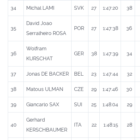
34
Michal LAMI
SVK
27
1:47:20
38
David Joao
35
POR
27
1:47:38
36
Serralheiro ROSA
Wolfram
36
GER
38
1:47:39
34
KURSCHAT
37
Jonas DE BACKER
BEL
23
1:47:44
32
38
Matous ULMAN
CZE
29
1:47:46
30
39
Giancarlo SAX
SUI
25
1:48:04
29
Gerhard
40
ITA
22
1:48:15
28
KERSCHBAUMER