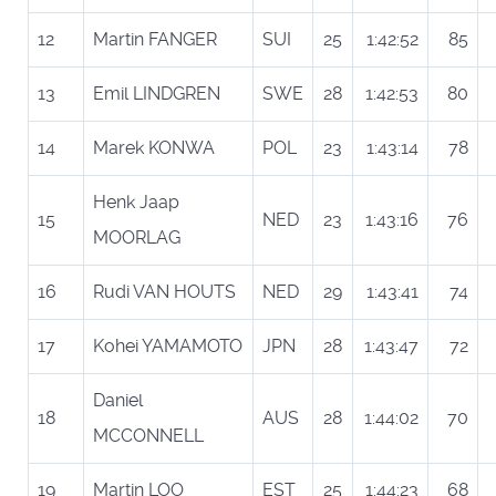
12
Martin FANGER
SUI
25
1:42:52
85
13
Emil LINDGREN
SWE
28
1:42:53
80
14
Marek KONWA
POL
23
1:43:14
78
Henk Jaap
15
NED
23
1:43:16
76
MOORLAG
16
Rudi VAN HOUTS
NED
29
1:43:41
74
17
Kohei YAMAMOTO
JPN
28
1:43:47
72
Daniel
18
AUS
28
1:44:02
70
MCCONNELL
19
Martin LOO
EST
25
1:44:23
68