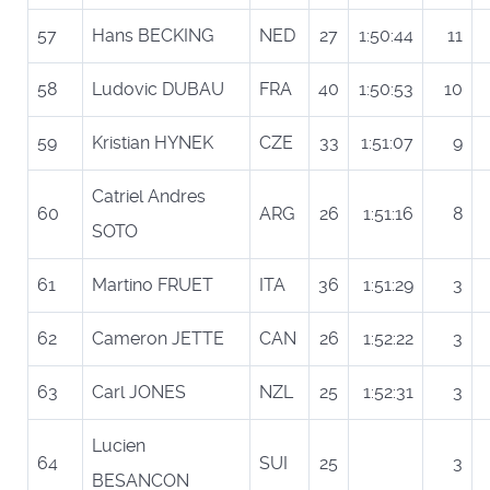
57
Hans BECKING
NED
27
1:50:44
11
58
Ludovic DUBAU
FRA
40
1:50:53
10
59
Kristian HYNEK
CZE
33
1:51:07
9
Catriel Andres
60
ARG
26
1:51:16
8
SOTO
61
Martino FRUET
ITA
36
1:51:29
3
62
Cameron JETTE
CAN
26
1:52:22
3
63
Carl JONES
NZL
25
1:52:31
3
Lucien
64
SUI
25
3
BESANCON