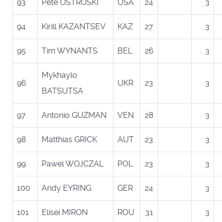
93
Pete OSTROSKI
USA
24
3
94
Kirill KAZANTSEV
KAZ
27
3
95
Tim WYNANTS
BEL
26
3
Mykhaylo
96
UKR
23
3
BATSUTSA
97
Antonio GUZMAN
VEN
28
3
98
Matthias GRICK
AUT
23
3
99
Pawel WOJCZAL
POL
23
3
100
Andy EYRING
GER
24
3
101
Elisei MIRON
ROU
31
3