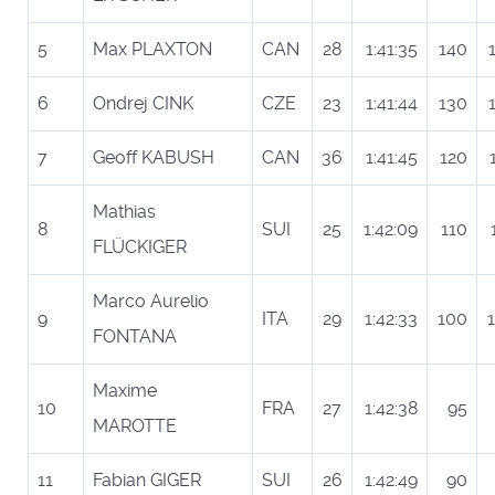
5
Max PLAXTON
CAN
28
1:41:35
140
6
Ondrej CINK
CZE
23
1:41:44
130
7
Geoff KABUSH
CAN
36
1:41:45
120
Mathias
8
SUI
25
1:42:09
110
FLÜCKIGER
Marco Aurelio
9
ITA
29
1:42:33
100
FONTANA
Maxime
10
FRA
27
1:42:38
95
MAROTTE
11
Fabian GIGER
SUI
26
1:42:49
90