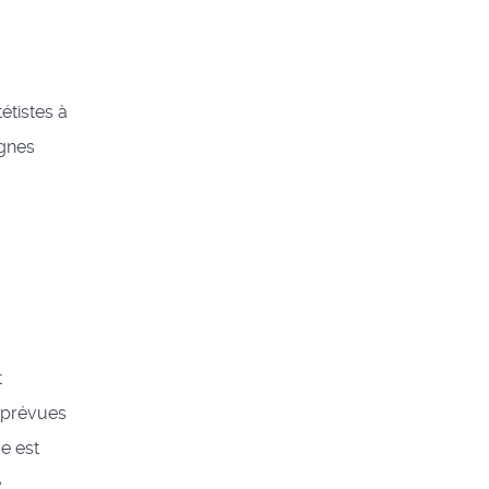
étistes à
ignes
t
 prévues
ge est
e