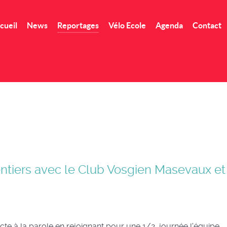
cueil
News
Reportages
Vélo Ecole
Agenda
Contact
ntiers avec le Club Vosgien Masevaux et
acte à la parole en rejoignant pour une 1/2 journée l'équipe