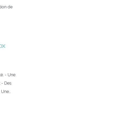
tion de
ox
té. - Une
t - Des
- Une…