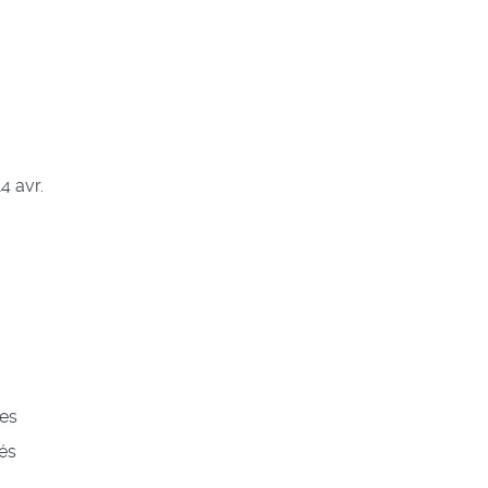
4 avr.
tes
vés