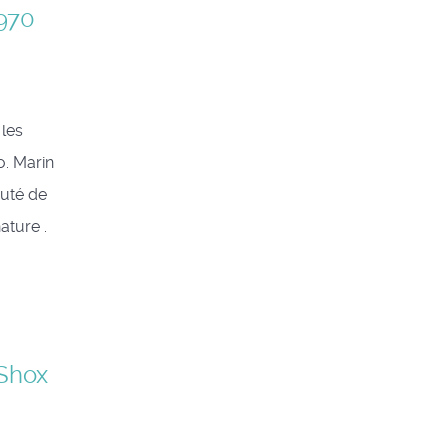
1970
 les
o. Marin
uté de
ature .
 Shox