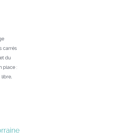
ge
s carrés
et du
n place :
libre,
rraine