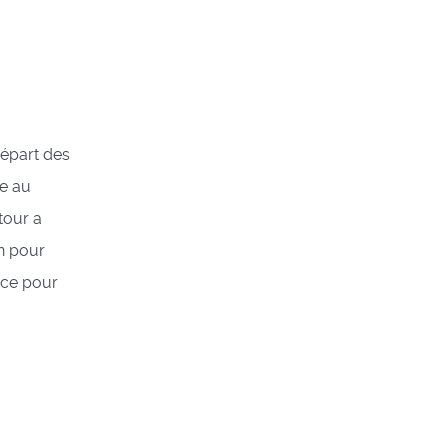
épart des
e au
tour a
in pour
ace pour