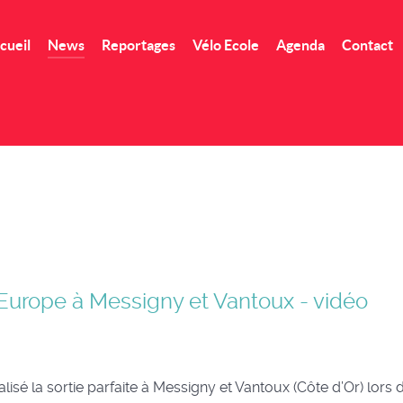
cueil
News
Reportages
Vélo Ecole
Agenda
Contact
urope à Messigny et Vantoux - vidéo
sé la sortie parfaite à Messigny et Vantoux (Côte d’Or) lors 