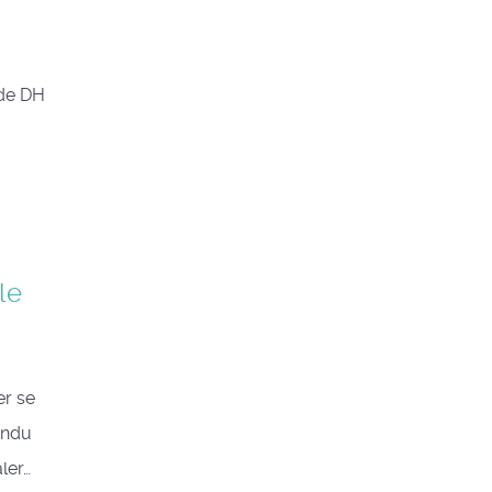
 de DH
le
er se
ondu
ler…