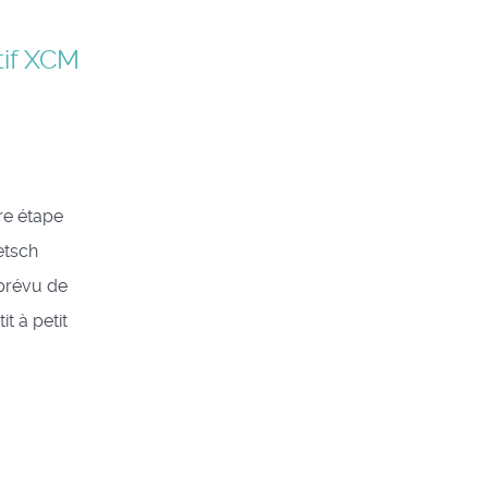
tif XCM
re étape
etsch
 prévu de
t à petit