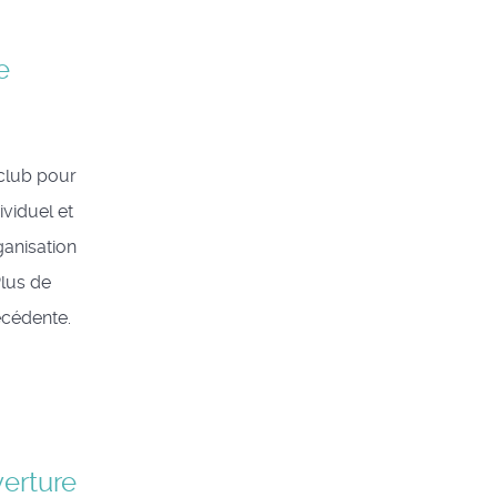
e
club pour
viduel et
ganisation
Plus de
récédente.
erture